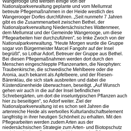
Wangerooge und werden einige von der
Nationalparkverwaltung geplante und vom Mellumrat
betreute Pflegemaßnahmen in der Heide westlich des
Wangerooger Dorfes durchführen. „Seit nunmehr 7 Jahren
gibt es die Zusammenarbeit zwischen Bethel, der
Nationalparkverwaltung Niedersächsisches Wattenmeer,
dem Mellumrat und der Gemeinde Wangerooge, um diese
Pflegearbeiten hier durchzuführen”, so Imke Zwoch von der
Nationalparkverwaltung. “Heute Morgen wurde die Gruppe
sogar von Bürgermeister Marcel Fangohr auf der Insel
begrüßt”, so Lothar Adorf, Betreuer der Gruppe aus Bethel.
Bei diesen Pflegemaßnahmen werden dort durch den
Menschen eingeschleppte Pflanzenarten, die Neophyten:
Traubenkirsche, die schwedische Mehlbeere oder die
Aronia, auch bekannt als Apfelbeere, und der Riesen-
Bärenklau, die sich stark ausbreiten und dabei die
Küstendünenheide überwachsen, beseitigt. „Auf Wunsch
gehen wir auch in die auf der Insel befindlichen
Schrebergärten, um dort die inseluntypischen Pflanzen auch
hier zu beseitigen“, so Adorf weiter. Ziel der
Nationalparkverwaltung ist es schon seit Jahren die
artenreiche Heide als wertvolles Kulturlandschaftselement
langfristig in ihrer heutigen Schönheit zu erhalten. Mit den
Pflegearbeiten werden zudem Arten aus der
niedersächsischen Strategie zum Arten- und Biotopschutz