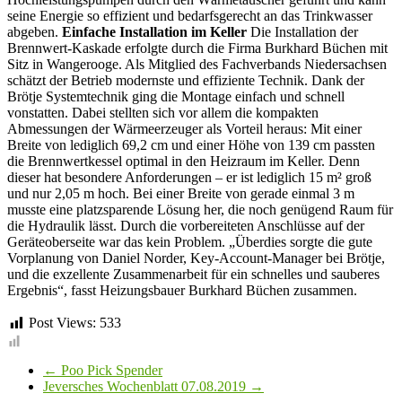
seine Energie so effizient und bedarfsgerecht an das Trinkwasser
abgeben.
Einfache Installation im Keller
Die Installation der
Brennwert-Kaskade erfolgte durch die Firma Burkhard Büchen mit
Sitz in Wangerooge. Als Mitglied des Fachverbands Niedersachsen
schätzt der Betrieb modernste und effiziente Technik. Dank der
Brötje Systemtechnik ging die Montage einfach und schnell
vonstatten. Dabei stellten sich vor allem die kompakten
Abmessungen der Wärmeerzeuger als Vorteil heraus: Mit einer
Breite von lediglich 69,2 cm und einer Höhe von 139 cm passten
die Brennwertkessel optimal in den Heizraum im Keller. Denn
dieser hat besondere Anforderungen – er ist lediglich 15 m² groß
und nur 2,05 m hoch. Bei einer Breite von gerade einmal 3 m
musste eine platzsparende Lösung her, die noch genügend Raum für
die Hydraulik lässt. Durch die vorbereiteten Anschlüsse auf der
Geräteoberseite war das kein Problem. „Überdies sorgte die gute
Vorplanung von Daniel Norder, Key-Account-Manager bei Brötje,
und die exzellente Zusammenarbeit für ein schnelles und sauberes
Ergebnis“, fasst Heizungsbauer Burkhard Büchen zusammen.
Post Views:
533
←
Poo Pick Spender
Jeversches Wochenblatt 07.08.2019
→