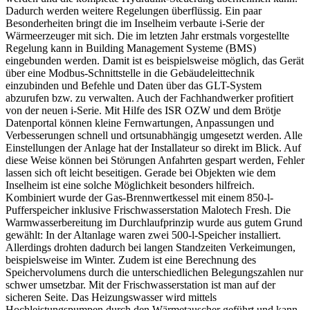
Dadurch werden weitere Regelungen überflüssig. Ein paar
Besonderheiten bringt die im Inselheim verbaute i-Serie der
Wärmeerzeuger mit sich. Die im letzten Jahr erstmals vorgestellte
Regelung kann in Building Management Systeme (BMS)
eingebunden werden. Damit ist es beispielsweise möglich, das Gerät
über eine Modbus-Schnittstelle in die Gebäudeleittechnik
einzubinden und Befehle und Daten über das GLT-System
abzurufen bzw. zu verwalten. Auch der Fachhandwerker profitiert
von der neuen i-Serie. Mit Hilfe des ISR OZW und dem Brötje
Datenportal können kleine Fernwartungen, Anpassungen und
Verbesserungen schnell und ortsunabhängig umgesetzt werden. Alle
Einstellungen der Anlage hat der Installateur so direkt im Blick. Auf
diese Weise können bei Störungen Anfahrten gespart werden, Fehler
lassen sich oft leicht beseitigen. Gerade bei Objekten wie dem
Inselheim ist eine solche Möglichkeit besonders hilfreich.
Kombiniert wurde der Gas-Brennwertkessel mit einem 850-l-
Pufferspeicher inklusive Frischwasserstation Malotech Fresh. Die
Warmwasserbereitung im Durchlaufprinzip wurde aus gutem Grund
gewählt: In der Altanlage waren zwei 500-l-Speicher installiert.
Allerdings drohten dadurch bei langen Standzeiten Verkeimungen,
beispielsweise im Winter. Zudem ist eine Berechnung des
Speichervolumens durch die unterschiedlichen Belegungszahlen nur
schwer umsetzbar. Mit der Frischwasserstation ist man auf der
sicheren Seite. Das Heizungswasser wird mittels
Hochleistungspumpen durch den Wärmetauscher geführt und kann