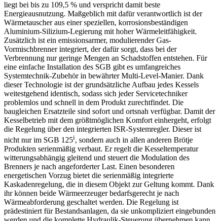
liegt bei bis zu 109,5 % und verspricht damit beste
Energieausnutzung. Maßgeblich mit dafür verantwortlich ist der
Wärmetauscher aus einer speziellen, korrosionsbeständigen
Aluminium-Silizium-Legierung mit hoher Wärmeleitfähigkeit.
Zusätzlich ist ein emissionsarmer, modulierender Gas-
Vormischbrenner integriert, der dafür sorgt, dass bei der
Verbrennung nur geringe Mengen an Schadstoffen entstehen. Für
eine einfache Installation des SGB gibt es umfangreiches
Systemtechnik-Zubehör in bewährter Multi-Level-Manier. Dank
dieser Technologie ist der grundsätzliche Aufbau jedes Kessels
weitestgehend identisch, sodass sich jeder Servicetechniker
problemlos und schnell in dem Produkt zurechtfindet. Die
baugleichen Ersatzteile sind sofort und ortsnah verfügbar. Damit der
Kesselbetrieb mit dem größtmöglichen Komfort einhergeht, erfolgt
die Regelung über den integrierten ISR-Systemregler. Dieser ist
i
nicht nur im SGB 125
, sondern auch in allen anderen Brötje
Produkten serienmäßig verbaut. Er regelt die Kesseltemperatur
witterungsabhängig gleitend und steuert die Modulation des
Brenners je nach angeforderter Last. Einen besonderen
energetischen Vorzug bietet die serienmäßig integrierte
Kaskadenregelung, die in diesem Objekt zur Geltung kommt. Dank
ihr können beide Wärmeerzeuger bedarfsgerecht je nach
Wärmeabforderung geschaltet werden. Die Regelung ist
prädestiniert für Bestandsanlagen, da sie unkompliziert eingebunden
werden und die komplette Hydraulik-Steuerung übernehmen kann.