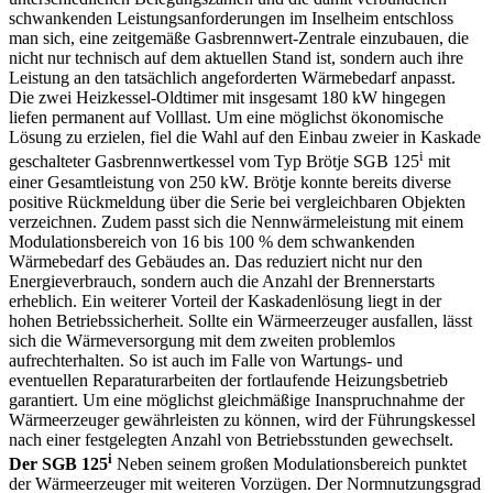
schwankenden Leistungsanforderungen im Inselheim entschloss
man sich, eine zeitgemäße Gasbrennwert-Zentrale einzubauen, die
nicht nur technisch auf dem aktuellen Stand ist, sondern auch ihre
Leistung an den tatsächlich angeforderten Wärmebedarf anpasst.
Die zwei Heizkessel-Oldtimer mit insgesamt 180 kW hingegen
liefen permanent auf Volllast. Um eine möglichst ökonomische
Lösung zu erzielen, fiel die Wahl auf den Einbau zweier in Kaskade
i
geschalteter Gasbrennwertkessel vom Typ Brötje SGB 125
mit
einer Gesamtleistung von 250 kW. Brötje konnte bereits diverse
positive Rückmeldung über die Serie bei vergleichbaren Objekten
verzeichnen. Zudem passt sich die Nennwärmeleistung mit einem
Modulationsbereich von 16 bis 100 % dem schwankenden
Wärmebedarf des Gebäudes an. Das reduziert nicht nur den
Energieverbrauch, sondern auch die Anzahl der Brennerstarts
erheblich. Ein weiterer Vorteil der Kaskadenlösung liegt in der
hohen Betriebssicherheit. Sollte ein Wärmeerzeuger ausfallen, lässt
sich die Wärmeversorgung mit dem zweiten problemlos
aufrechterhalten. So ist auch im Falle von Wartungs- und
eventuellen Reparaturarbeiten der fortlaufende Heizungsbetrieb
garantiert. Um eine möglichst gleichmäßige Inanspruchnahme der
Wärmeerzeuger gewährleisten zu können, wird der Führungskessel
nach einer festgelegten Anzahl von Betriebsstunden gewechselt.
i
Der SGB 125
Neben seinem großen Modulationsbereich punktet
der Wärmeerzeuger mit weiteren Vorzügen. Der Normnutzungsgrad