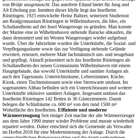
von Brötje ausgetauscht.
Das autofreie Eiland bietet für Jung und
Alt Erholung pur. Inmitten dieser Idylle liegt das Inselheim
Rüstringen. 1925 entwickelte Heinz Baltzer, seinerzeit Studienrat
am Realgymnasium Rüstringen in Wilhelmshaven, die Idee, ein
Schullandheim auf der Insel Wangerooge zu gründen. Man konnte
der Marine eine in Wilhelmshaven stehende Baracke abkaufen, die
dann demontiert und im Westen Wangerooges wieder aufgebaut
wurde. Über die Jahrzehnte wurden die Unterkünfte, die Sozial- und
Verpflegungsräume sowie das zur Verfügung stehende Gelände
erweitert, erneuert, mehrere Male fachmännisch um- und neugebaut
und gepflegt. Aktuell präsentiert sich das Inselheim Rüstringen als
Schullandheim des neuen Gymnasiums Wilhelmshaven mit einem
Hauptgebäude, das sowohl Unterkünfte und sanitäre Anlagen als
auch den Tagesraum, Unterrichtsräume, Lehrerzimmer, Küche,
Kiosk, einen Tischtennisraum sowie eine Sternwarte umfasst. Im
sogenannten Altbau befinden sich ein Unterrichtsraum und weitere
Unterkünfte inklusive sanitärer Anlagen. Insgesamt umfasst das
Inselheim Rüstringen 142 Betten in 36 Gästezimmern. Damit
belegen die Schlafräume ca. 600 m² von den rund 1500 m²
Wohnfläche des Inselheims.
Effiziente und moderne
Wärmeerzeugung
Seit einiger Zeit machte der alte Wärmeerzeuger
aus dem Jahre 1990 immer wieder Probleme und musste wiederholt
repariert werden. Daher entschied sich die Gemeinde als Verwalter
im Herbst 2018 für eine Modernisierung der Anlage. Durch die
unterschiedlichen Belegungszahlen und die damit verbundenen