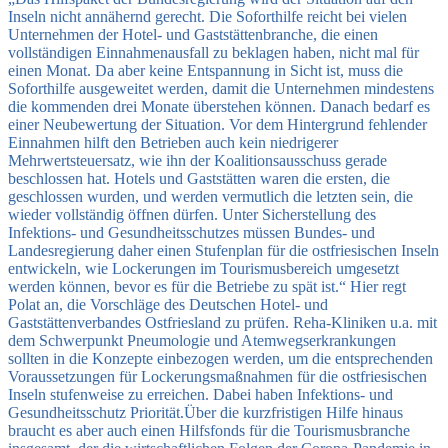
Inseln nicht annähernd gerecht. Die Soforthilfe reicht bei vielen
Unternehmen der Hotel- und Gaststättenbranche, die einen
vollständigen Einnahmenausfall zu beklagen haben, nicht mal für
einen Monat. Da aber keine Entspannung in Sicht ist, muss die
Soforthilfe ausgeweitet werden, damit die Unternehmen mindestens
die kommenden drei Monate überstehen können. Danach bedarf es
einer Neubewertung der Situation. Vor dem Hintergrund fehlender
Einnahmen hilft den Betrieben auch kein niedrigerer
Mehrwertsteuersatz, wie ihn der Koalitionsausschuss gerade
beschlossen hat. Hotels und Gaststätten waren die ersten, die
geschlossen wurden, und werden vermutlich die letzten sein, die
wieder vollständig öffnen dürfen. Unter Sicherstellung des
Infektions- und Gesundheitsschutzes müssen Bundes- und
Landesregierung daher einen Stufenplan für die ostfriesischen Inseln
entwickeln, wie Lockerungen im Tourismusbereich umgesetzt
werden können, bevor es für die Betriebe zu spät ist.“ Hier regt
Polat an, die Vorschläge des Deutschen Hotel- und
Gaststättenverbandes Ostfriesland zu prüfen. Reha-Kliniken u.a. mit
dem Schwerpunkt Pneumologie und Atemwegserkrankungen
sollten in die Konzepte einbezogen werden, um die entsprechenden
Voraussetzungen für Lockerungsmaßnahmen für die ostfriesischen
Inseln stufenweise zu erreichen. Dabei haben Infektions- und
Gesundheitsschutz Priorität.Über die kurzfristigen Hilfe hinaus
braucht es aber auch einen Hilfsfonds für die Tourismusbranche