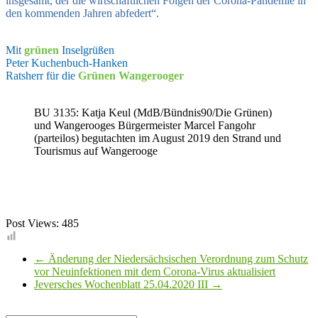
insgesamt, der die wirtschaftlichen Folgen der Corona-Pandemie in
den kommenden Jahren abfedert“.
Mit
grünen
Inselgrüßen
Peter Kuchenbuch-Hanken
Ratsherr für die
Grünen Wangerooger
BU 3135: Katja Keul (MdB/Bündnis90/Die Grünen)
und Wangerooges Bürgermeister Marcel Fangohr
(parteilos) begutachten im August 2019 den Strand und
Tourismus auf Wangerooge
Post Views:
485
←
Änderung der Niedersächsischen Verordnung zum Schutz
vor Neuinfektionen mit dem Corona-Virus aktualisiert
Jeversches Wochenblatt 25.04.2020 III
→