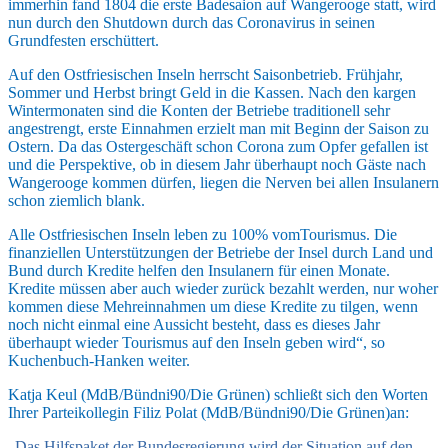
immerhin fand 1804 die erste Badesaion auf Wangerooge statt, wird
nun durch den Shutdown durch das Coronavirus in seinen
Grundfesten erschüttert.
Auf den Ostfriesischen Inseln herrscht Saisonbetrieb. Frühjahr,
Sommer und Herbst bringt Geld in die Kassen. Nach den kargen
Wintermonaten sind die Konten der Betriebe traditionell sehr
angestrengt, erste Einnahmen erzielt man mit Beginn der Saison zu
Ostern. Da das Ostergeschäft schon Corona zum Opfer gefallen ist
und die Perspektive, ob in diesem Jahr überhaupt noch Gäste nach
Wangerooge kommen dürfen, liegen die Nerven bei allen Insulanern
schon ziemlich blank.
Alle Ostfriesischen Inseln leben zu 100% vomTourismus. Die
finanziellen Unterstützungen der Betriebe der Insel durch Land und
Bund durch Kredite helfen den Insulanern für einen Monate.
Kredite müssen aber auch wieder zurück bezahlt werden, nur woher
kommen diese Mehreinnahmen um diese Kredite zu tilgen, wenn
noch nicht einmal eine Aussicht besteht, dass es dieses Jahr
überhaupt wieder Tourismus auf den Inseln geben wird“, so
Kuchenbuch-Hanken weiter.
Katja Keul (MdB/Bündni90/Die Grünen) schließt sich den Worten
Ihrer Parteikollegin Filiz Polat (MdB/Bündni90/Die Grünen)an:
„
Das Hilfspaket der Bundesregierung wird der Situation auf den