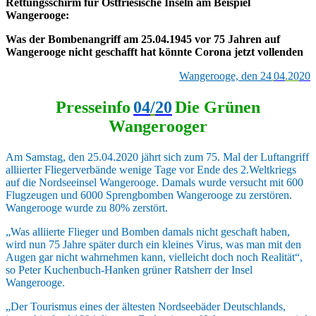
Rettungsschirm für Ostfriesische Inseln am Beispiel
Wangerooge:
Was der Bombenangriff am 25.04.1945 vor 75 Jahren auf
Wangerooge nicht geschafft hat könnte Corona jetzt vollenden
Wangerooge, den
2
4
0
4
.20
20
.
Presseinfo
0
4
/
20
Die Grünen
Wangerooger
Am Samstag, den 25.04.2020 jährt sich zum 75. Mal der Luftangriff
alliierter Fliegerverbände wenige Tage vor Ende des 2.Weltkriegs
auf die Nordseeinsel Wangerooge. Damals wurde versucht mit 600
Flugzeugen und 6000 Sprengbomben Wangerooge zu zerstören.
Wangerooge wurde zu 80% zerstört.
„
Was alliierte Flieger und Bomben damals nicht geschaft haben,
wird nun 75 Jahre später durch ein kleines Virus, was man mit den
Augen gar nicht wahrnehmen kann, vielleicht doch noch Realität“,
so Peter Kuchenbuch-Hanken grüner Ratsherr der Insel
Wangerooge.
„
Der Tourismus eines der ältesten Nordseebäder Deutschlands,