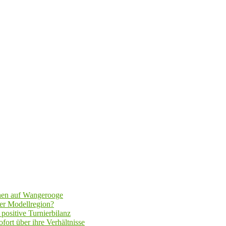
hen auf Wangerooge
er Modellregion?
positive Turnierbilanz
fort über ihre Verhältnisse