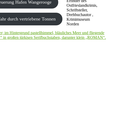
Erfinder des
neuerung Hafen Wangerooge
Ostfrieslandkrimis,
Schriftsteller,
Drehbuchautor ,
ahr durch vertriebene Tonnen
Krimimuseum
Norden