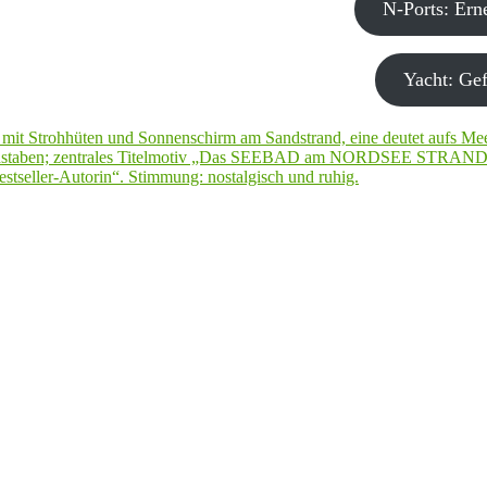
N-Ports: Er
Yacht: Gef