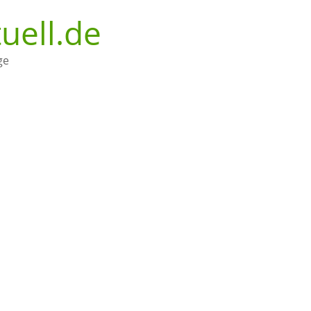
uell.de
ge