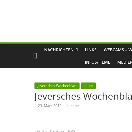
NACHRICHTEN
LINKS
WEBCAMS – W
INFOS/FILME
MEDIE
Jeversches Wochenblatt
Leute
Jeversches Wochenbla
23. März 2019
peter
Post Views:
538