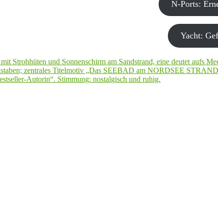
N-Ports: Er
Yacht: Gef