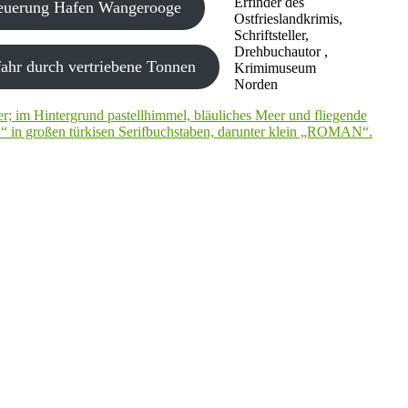
Erfinder des
neuerung Hafen Wangerooge
Ostfrieslandkrimis,
Schriftsteller,
Drehbuchautor ,
ahr durch vertriebene Tonnen
Krimimuseum
Norden