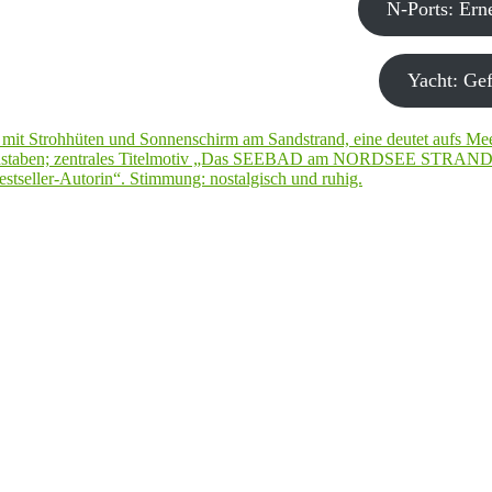
N-Ports: Er
Yacht: Gef