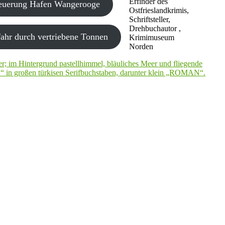
Erfinder des
neuerung Hafen Wangerooge
Ostfrieslandkrimis,
Schriftsteller,
Drehbuchautor ,
ahr durch vertriebene Tonnen
Krimimuseum
Norden