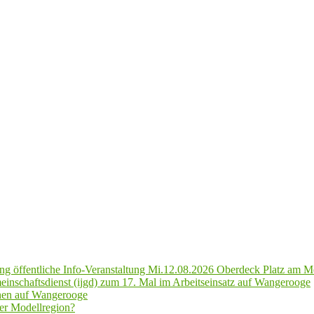
g öffentliche Info-Veranstaltung Mi.12.08.2026 Oberdeck Platz am M
inschaftsdienst (ijgd) zum 17. Mal im Arbeitseinsatz auf Wangerooge
hen auf Wangerooge
er Modellregion?