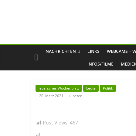
NACHRICHTEN
LINKS
WEBCAMS – W
INFOS/FILME
MEDIE
Jeversches Wochenblatt
Leute
Politik
20. März 2021
peter
Post Views:
467