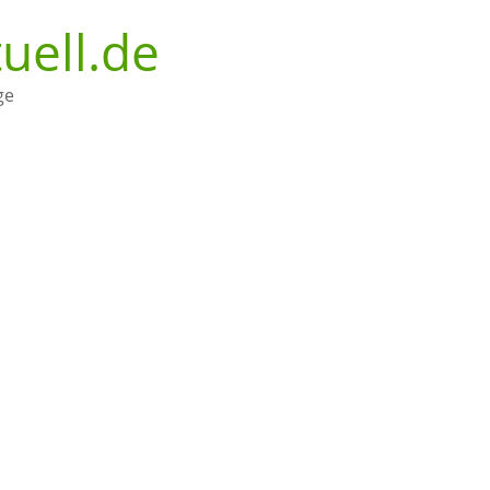
uell.de
ge