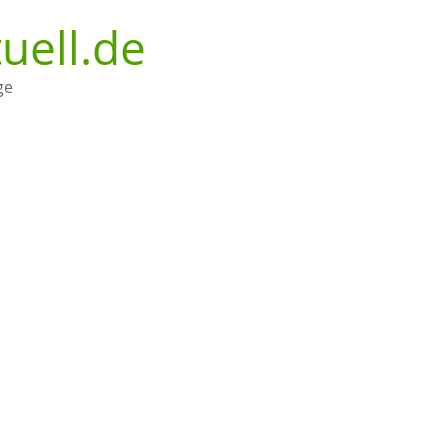
uell.de
ge