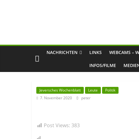
NACHRICHTEN
LINKS
WEBCAMS – W
INFOS/FILME
MEDIE
Jeversches Wochenblatt
Leute
Politik
7. November 2020
peter
Post Views:
383