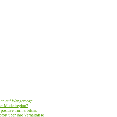
hen auf Wangerooge
er Modellregion?
positive Turnierbilanz
fort über ihre Verhältnisse