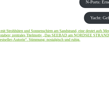
N-Ports: Er
Yacht: Gef