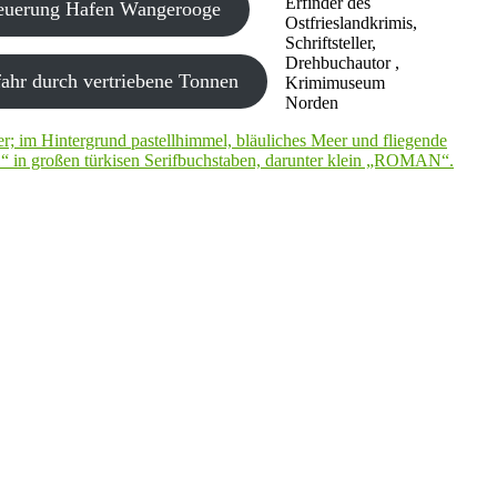
Erfinder des
neuerung Hafen Wangerooge
Ostfrieslandkrimis,
Schriftsteller,
Drehbuchautor ,
ahr durch vertriebene Tonnen
Krimimuseum
Norden