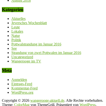
August 2018
Kategorien
Aktuelles
Jeversches Wochenblatt
Leute
Lokales
Natur
Politik
Pottwalstrandung im Januar 2016
See
Strandung von zwei Pottwalen im Januar 2016
Uncategorized
Wangerooge im TV
Meta
Anmelden
Eintrags-Feed
Kommentar-Feed
WordPress.org
Copyright © 2026
wangerooge-aktuell.de
. Alle Rechte vorbehalten.
Theme:
ColorMag
von ThemeGrill. Präsentiert von
WordPress
.