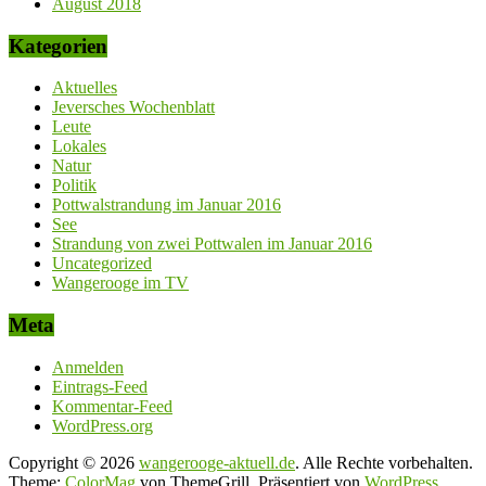
August 2018
Kategorien
Aktuelles
Jeversches Wochenblatt
Leute
Lokales
Natur
Politik
Pottwalstrandung im Januar 2016
See
Strandung von zwei Pottwalen im Januar 2016
Uncategorized
Wangerooge im TV
Meta
Anmelden
Eintrags-Feed
Kommentar-Feed
WordPress.org
Copyright © 2026
wangerooge-aktuell.de
. Alle Rechte vorbehalten.
Theme:
ColorMag
von ThemeGrill. Präsentiert von
WordPress
.