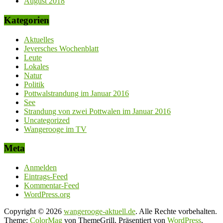
August 2018
Kategorien
Aktuelles
Jeversches Wochenblatt
Leute
Lokales
Natur
Politik
Pottwalstrandung im Januar 2016
See
Strandung von zwei Pottwalen im Januar 2016
Uncategorized
Wangerooge im TV
Meta
Anmelden
Eintrags-Feed
Kommentar-Feed
WordPress.org
Copyright © 2026
wangerooge-aktuell.de
. Alle Rechte vorbehalten.
Theme:
ColorMag
von ThemeGrill. Präsentiert von
WordPress
.