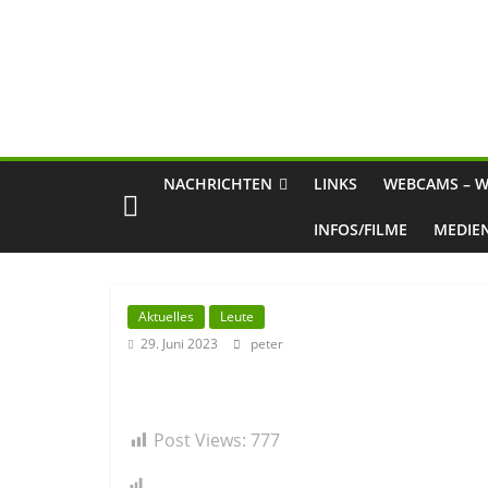
NACHRICHTEN
LINKS
WEBCAMS – W
INFOS/FILME
MEDIE
Aktuelles
Leute
29. Juni 2023
peter
Post Views:
777