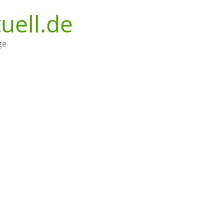
uell.de
ge