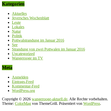
Kategorien
Aktuelles
Jeversches Wochenblatt
Leute
Lokales
Natur
Politik
Pottwalstrandung im Januar 2016
See
Strandung von zwei Pottwalen im Januar 2016
Uncategorized
Wangerooge im TV
Meta
Anmelden
Eintrags-Feed
Kommentar-Feed
WordPress.org
Copyright © 2026
wangerooge-aktuell.de
. Alle Rechte vorbehalten.
Theme:
ColorMag
von ThemeGrill. Präsentiert von
WordPress
.