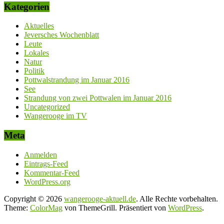
Kategorien
Aktuelles
Jeversches Wochenblatt
Leute
Lokales
Natur
Politik
Pottwalstrandung im Januar 2016
See
Strandung von zwei Pottwalen im Januar 2016
Uncategorized
Wangerooge im TV
Meta
Anmelden
Eintrags-Feed
Kommentar-Feed
WordPress.org
Copyright © 2026
wangerooge-aktuell.de
. Alle Rechte vorbehalten.
Theme:
ColorMag
von ThemeGrill. Präsentiert von
WordPress
.