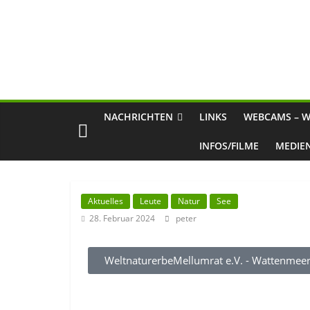
NACHRICHTEN
LINKS
WEBCAMS – W
INFOS/FILME
MEDIE
Aktuelles
Leute
Natur
See
28. Februar 2024
peter
WeltnaturerbeMellumrat e.V. - Wattenmeer