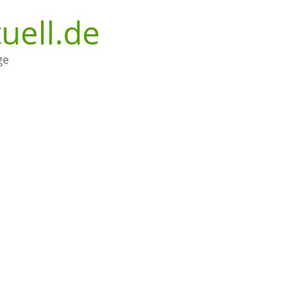
uell.de
ge