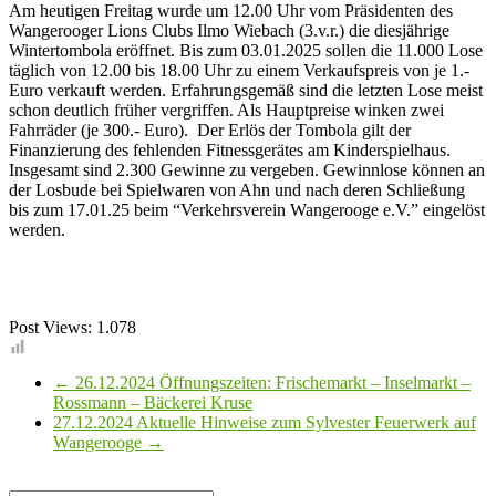
Am heutigen Freitag wurde um 12.00 Uhr vom Präsidenten des
Wangerooger Lions Clubs Ilmo Wiebach (3.v.r.) die diesjährige
Wintertombola eröffnet. Bis zum 03.01.2025 sollen die 11.000 Lose
täglich von 12.00 bis 18.00 Uhr zu einem Verkaufspreis von je 1.-
Euro verkauft werden. Erfahrungsgemäß sind die letzten Lose meist
schon deutlich früher vergriffen. Als Hauptpreise winken zwei
Fahrräder (je 300.- Euro). Der Erlös der Tombola gilt der
Finanzierung des fehlenden Fitnessgerätes am Kinderspielhaus.
Insgesamt sind 2.300 Gewinne zu vergeben. Gewinnlose können an
der Losbude bei Spielwaren von Ahn und nach deren Schließung
bis zum 17.01.25 beim “Verkehrsverein Wangerooge e.V.” eingelöst
werden.
Post Views:
1.078
←
26.12.2024 Öffnungszeiten: Frischemarkt – Inselmarkt –
Rossmann – Bäckerei Kruse
27.12.2024 Aktuelle Hinweise zum Sylvester Feuerwerk auf
Wangerooge
→