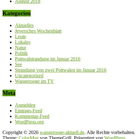
August 2018
Kategorien
Aktuelles
Jeversches Wochenblatt
Leute
Lokales
Natur
Politik
Pottwalstrandung im Januar 2016
See
Strandung von zwei Pottwalen im Januar 2016
Uncategorized
Wangerooge im TV
Meta
Anmelden
Eintrags-Feed
Kommentar-Feed
WordPress.org
Copyright © 2026
wangerooge-aktuell.de
. Alle Rechte vorbehalten.
Theme:
ColorMag
von ThemeGrill. Präsentiert von
WordPress
.