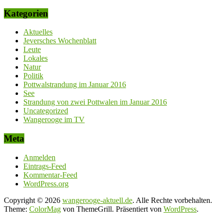
Kategorien
Aktuelles
Jeversches Wochenblatt
Leute
Lokales
Natur
Politik
Pottwalstrandung im Januar 2016
See
Strandung von zwei Pottwalen im Januar 2016
Uncategorized
Wangerooge im TV
Meta
Anmelden
Eintrags-Feed
Kommentar-Feed
WordPress.org
Copyright © 2026
wangerooge-aktuell.de
. Alle Rechte vorbehalten.
Theme:
ColorMag
von ThemeGrill. Präsentiert von
WordPress
.