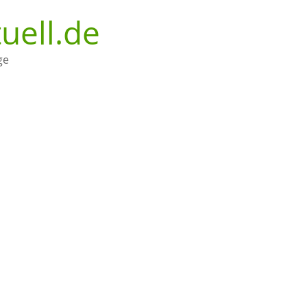
uell.de
ge