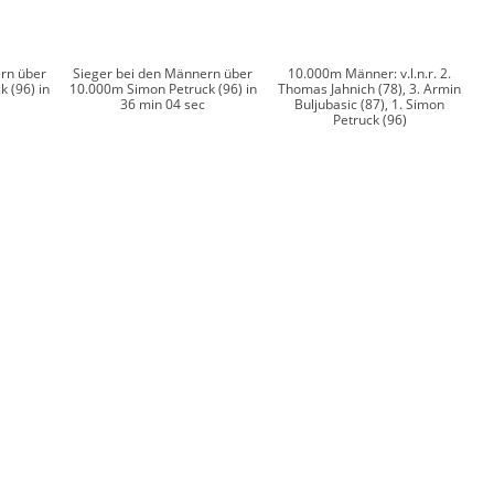
rn über
Sieger bei den Männern über
10.000m Männer: v.l.n.r. 2.
 (96) in
10.000m Simon Petruck (96) in
Thomas Jahnich (78), 3. Armin
36 min 04 sec
Buljubasic (87), 1. Simon
Petruck (96)