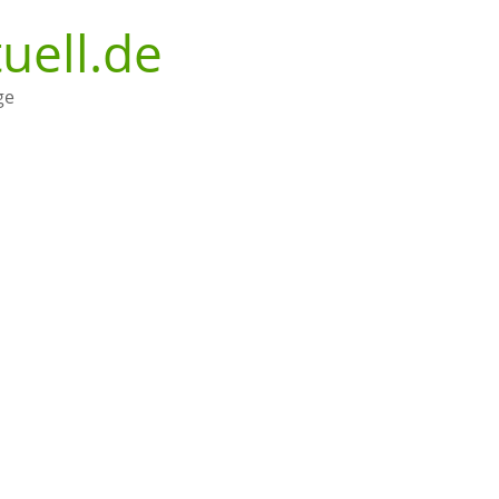
uell.de
ge