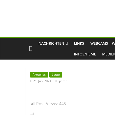
NACHRICHTEN
LINKS
WEBCAMS – W
INFOS/FILME
MEDIE
Aktuelles
Leute
21. Juni 2021
peter
Post Views:
445