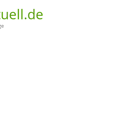
uell.de
ge