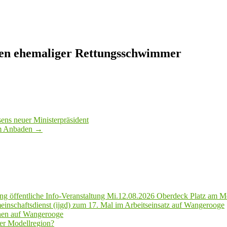
ffen ehemaliger Rettungsschwimmer
ens neuer Ministerpräsident
im Anbaden
→
g öffentliche Info-Veranstaltung Mi.12.08.2026 Oberdeck Platz am M
inschaftsdienst (ijgd) zum 17. Mal im Arbeitseinsatz auf Wangerooge
hen auf Wangerooge
er Modellregion?