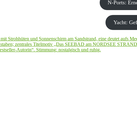
N-Ports: Er
Yacht: Gef