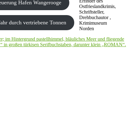
Erfinder des
neuerung Hafen Wangerooge
Ostfrieslandkrimis,
Schriftsteller,
Drehbuchautor ,
ahr durch vertriebene Tonnen
Krimimuseum
Norden