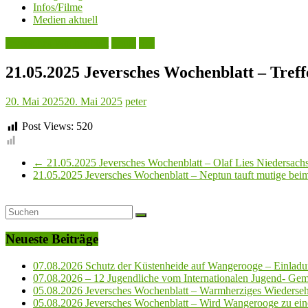
Infos/Filme
Medien aktuell
Jeversches Wochenblatt
Leute
See
21.05.2025 Jeversches Wochenblatt – Tre
20. Mai 2025
20. Mai 2025
peter
Post Views:
520
←
21.05.2025 Jeversches Wochenblatt – Olaf Lies Niedersachs
21.05.2025 Jeversches Wochenblatt – Neptun tauft mutige be
Neueste Beiträge
07.08.2026 Schutz der Küstenheide auf Wangerooge – Einladun
07.08.2026 – 12 Jugendliche vom Internationalen Jugend- Geme
05.08.2026 Jeversches Wochenblatt – Warmherziges Wiederse
05.08.2026 Jeversches Wochenblatt – Wird Wangerooge zu ein