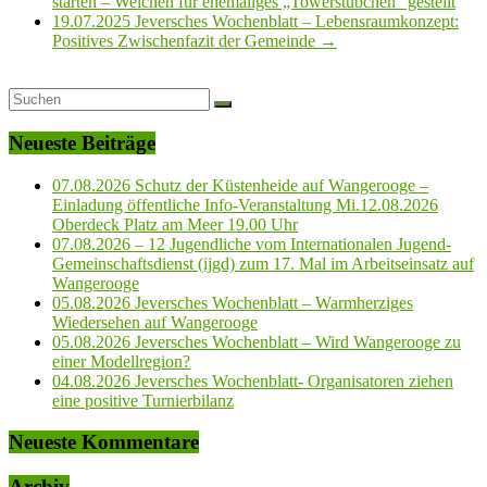
starten – Weichen für ehemaliges „Towerstübchen“ gestellt
19.07.2025 Jeversches Wochenblatt – Lebensraumkonzept:
Positives Zwischenfazit der Gemeinde
→
Neueste Beiträge
07.08.2026 Schutz der Küstenheide auf Wangerooge –
Einladung öffentliche Info-Veranstaltung Mi.12.08.2026
Oberdeck Platz am Meer 19.00 Uhr
07.08.2026 – 12 Jugendliche vom Internationalen Jugend-
Gemeinschaftsdienst (ijgd) zum 17. Mal im Arbeitseinsatz auf
Wangerooge
05.08.2026 Jeversches Wochenblatt – Warmherziges
Wiedersehen auf Wangerooge
05.08.2026 Jeversches Wochenblatt – Wird Wangerooge zu
einer Modellregion?
04.08.2026 Jeversches Wochenblatt- Organisatoren ziehen
eine positive Turnierbilanz
Neueste Kommentare
Archiv