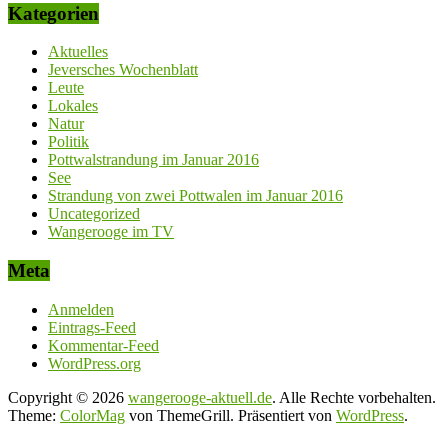
Kategorien
Aktuelles
Jeversches Wochenblatt
Leute
Lokales
Natur
Politik
Pottwalstrandung im Januar 2016
See
Strandung von zwei Pottwalen im Januar 2016
Uncategorized
Wangerooge im TV
Meta
Anmelden
Eintrags-Feed
Kommentar-Feed
WordPress.org
Copyright © 2026
wangerooge-aktuell.de
. Alle Rechte vorbehalten.
Theme:
ColorMag
von ThemeGrill. Präsentiert von
WordPress
.