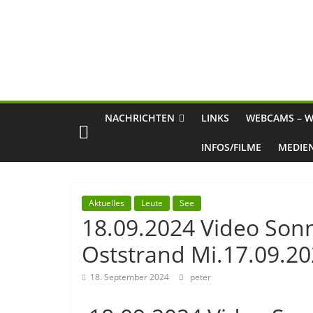
NACHRICHTEN
LINKS
WEBCAMS – W
INFOS/FILME
MEDIE
Aktuelles
Leute
See
18.09.2024 Video So
Oststrand Mi.17.09.2
18. September 2024
peter