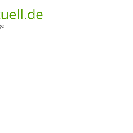
uell.de
ge