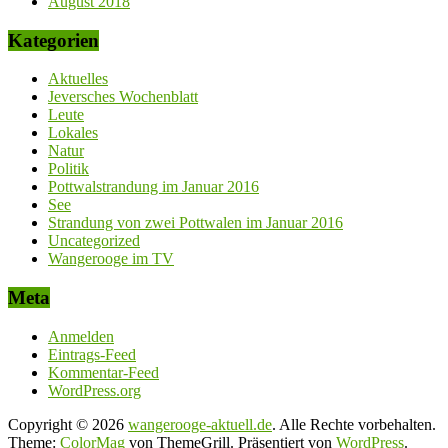
August 2018
Kategorien
Aktuelles
Jeversches Wochenblatt
Leute
Lokales
Natur
Politik
Pottwalstrandung im Januar 2016
See
Strandung von zwei Pottwalen im Januar 2016
Uncategorized
Wangerooge im TV
Meta
Anmelden
Eintrags-Feed
Kommentar-Feed
WordPress.org
Copyright © 2026
wangerooge-aktuell.de
. Alle Rechte vorbehalten.
Theme:
ColorMag
von ThemeGrill. Präsentiert von
WordPress
.