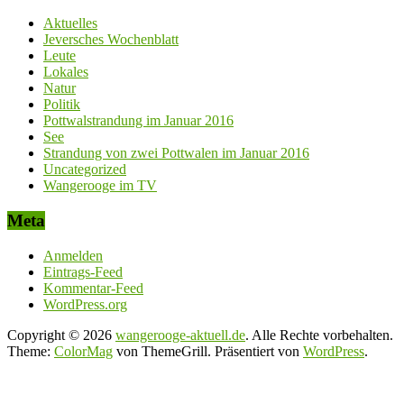
Aktuelles
Jeversches Wochenblatt
Leute
Lokales
Natur
Politik
Pottwalstrandung im Januar 2016
See
Strandung von zwei Pottwalen im Januar 2016
Uncategorized
Wangerooge im TV
Meta
Anmelden
Eintrags-Feed
Kommentar-Feed
WordPress.org
Copyright © 2026
wangerooge-aktuell.de
. Alle Rechte vorbehalten.
Theme:
ColorMag
von ThemeGrill. Präsentiert von
WordPress
.