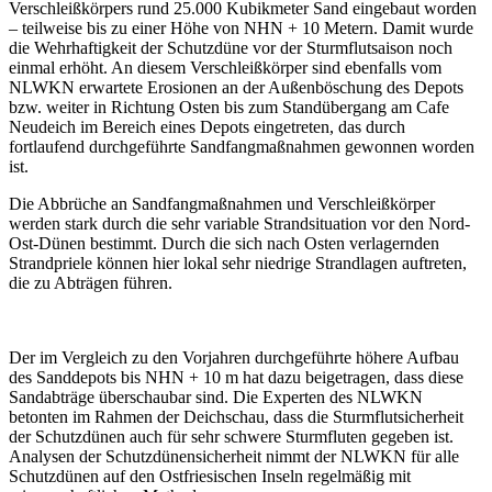
Verschleißkörpers rund 25.000 Kubikmeter Sand eingebaut worden
– teilweise bis zu einer Höhe von NHN + 10 Metern. Damit wurde
die Wehrhaftigkeit der Schutzdüne vor der Sturmflutsaison noch
einmal erhöht. An diesem Verschleißkörper sind ebenfalls vom
NLWKN erwartete Erosionen an der Außenböschung des Depots
bzw. weiter in Richtung Osten bis zum Standübergang am Cafe
Neudeich im Bereich eines Depots eingetreten, das durch
fortlaufend durchgeführte Sandfangmaßnahmen gewonnen worden
ist.
Die Abbrüche an Sandfangmaßnahmen und Verschleißkörper
werden stark durch die sehr variable Strandsituation vor den Nord-
Ost-Dünen bestimmt. Durch die sich nach Osten verlagernden
Strandpriele können hier lokal sehr niedrige Strandlagen auftreten,
die zu Abträgen führen.
Der im Vergleich zu den Vorjahren durchgeführte höhere Aufbau
des Sanddepots bis NHN + 10 m hat dazu beigetragen, dass diese
Sandabträge überschaubar sind. Die Experten des NLWKN
betonten im Rahmen der Deichschau, dass die Sturmflutsicherheit
der Schutzdünen auch für sehr schwere Sturmfluten gegeben ist.
Analysen der Schutzdünensicherheit nimmt der NLWKN für alle
Schutzdünen auf den Ostfriesischen Inseln regelmäßig mit