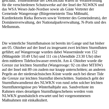
geschaut. Teilnehmende der Deichschau waren in Verantwortung
für die verschiedenen Schutzwerke auf der Insel der NLWKN und
das WSA Weser-Jade-Nordsee sowie als Gäste Vertreter der
Gemeinde Wangerooge (Bürgermeisterin Tina Mißmahl,
Kurdirektorin Rieka Beewen sowie Vertreter des Gemeinderats), der
Domänenverwaltung, der Nationalparkverwaltung, N-Ports und des
Mellumrats.
Die winterliche Sturmflutsaison ist bereits im Gange und hat bisher
am 05. Oktober auf der Insel zu insgesamt zwei leichten Sturmfluten
geführt; auf Wangerooge wurden dabei Wasserstände von 152
(Mittagstide 10:49 Uhr) und 111 cm (Abendtide 23:30 Uhr) über
dem mittleren Tidehochwasser erreicht. Am 4. Oktober wurde die
Grenze zur leichten Sturmflut (Wangerooge: 92 cm über MTHW)
auf der Insel mit 89 cm zudem nur knapp unterschritten; an anderen
Pegeln an der niedersächsischen Küste wurde auch bei dieser Tide
die Grenze zur leichten Sturmflut überschritten. Statistisch geht der
Sturmflutwarndienst des NLWKN von rund zehn solcher leichten
Sturmflutereignisse pro Winterhalbjahr aus. Sandverluste im
Rahmen eines derartigen Sturmflutgeschehens werden vom
NLWKN grundsätzlich erwartet und bei vorgenommenen
Maßnahmen mit einkalkuliert.