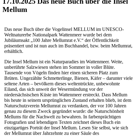
17.10.2025 Das neue Buch über die Insel
Mellum
Das neue Buch über die Vogelinsel MELLUM im UNESCO-
Weltnaturerbe Nationalpark Wattenmeer wurde bei dem
Jubiläumsakt „100 Jahre Mellumrat e.V.“ der Öffentlichkeit
präsentiert und ist nun auch im Buchhandel, bzw. beim Mellumrat,
erhältlich.
Die Insel Mellum ist ein Naturparadies im Wattenmeer. Weite,
unberührte Salzwiesen stehen im Sommer in voller Blüte.
Tausende von Vögeln finden hier einen sicheren Platz zum
Brüten. Ungezählte Schmetterlinge, Bienen, Käfer – darunter viele
seltene Arten – bevölkern dieses weltentrückte, unbewohnte
Eiland, das sich unweit der Wesermündung vor der
niedersächsischen Küste im Wattenmeer erstreckt. Dass Mellum
bis heute in seinem ursprünglichen Zustand erhalten blieb, ist dem
Naturschutzverein Mellumrat zu verdanken, der vor 100 Jahren
genau zu diesem Zweck gegründet wurde: die Naturschönheit
Mellums für die Nachwelt zu bewahren. In farbenprächtigen
Fotografien und lebendigen Texten zeichnet dieses Buch ein
einzigartiges Porträt der Insel Mellum. Lesen Sie selbst, wie sich
der Mellumrat über Jahrzehnte zu einer Säule des