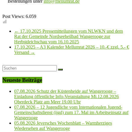
Bestellungen unter
info@mellumrat.de
Post Views:
6.059
←
17.10.2025 Pressemitteilungen vom NLWKN und dem
Rat der Gemeinde Nordseeheilbad Wangerooge zur
Herbstdeichschau vom 16.10.2025
17.10.2025 – A3 Kalender Mellumrat 2026 – 10.-€ zzgl. 5.- €
Versand
→
Neueste Beiträge
07.08.2026 Schutz der Küstenheide auf Wangerooge –
Einladung öffentliche Info-Veranstaltung Mi.12.08.2026
Oberdeck Platz am Meer 19.00 Uhr
07.08.2026 – 12 Jugendliche vom Internationalen Jugend-
Gemeinschaftsdienst (ijgd) zum 17. Mal im Arbeitseinsatz auf
Wangerooge
05.08.2026 Jeversches Wochenblatt – Warmherziges
Wiedersehen auf Wangerooge