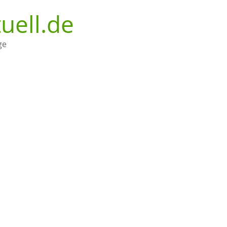
uell.de
ge