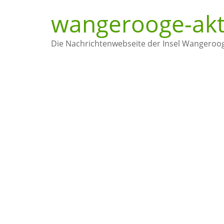
Zum
wangerooge-akt
Inhalt
springen
Die Nachrichtenwebseite der Insel Wangeroo