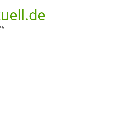
uell.de
ge