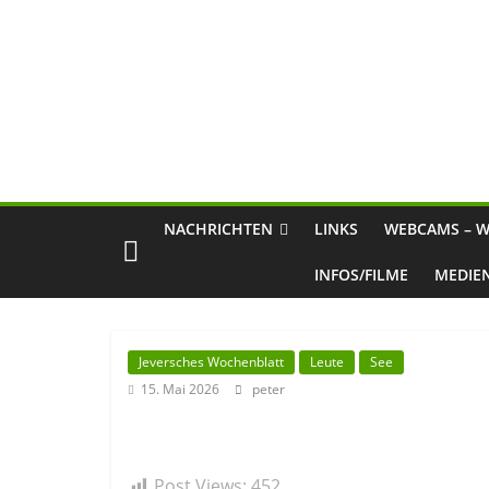
NACHRICHTEN
LINKS
WEBCAMS – W
INFOS/FILME
MEDIE
Jeversches Wochenblatt
Leute
See
15. Mai 2026
peter
Post Views:
452