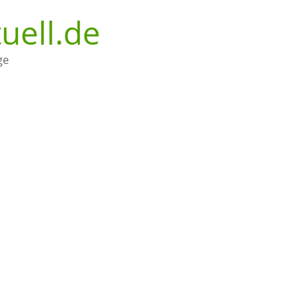
uell.de
ge