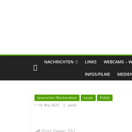
NACHRICHTEN
LINKS
WEBCAMS – W
INFOS/FILME
MEDIE
Jeversches Wochenblatt
Leute
Politik
14. Mai 2025
peter
Post Views:
551