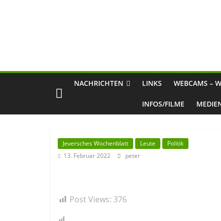
NACHRICHTEN
LINKS
WEBCAMS – W
INFOS/FILME
MEDIE
Jeversches Wochenblatt
Leute
Politik
13. Februar 2022
peter
Post Views:
376