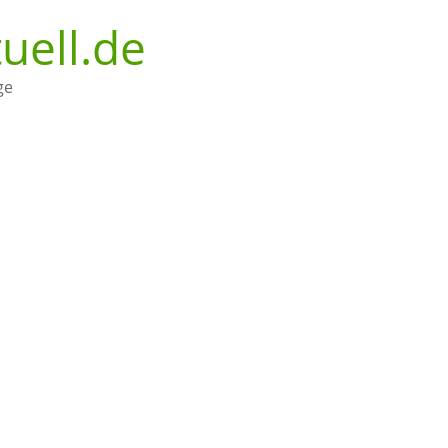
uell.de
ge