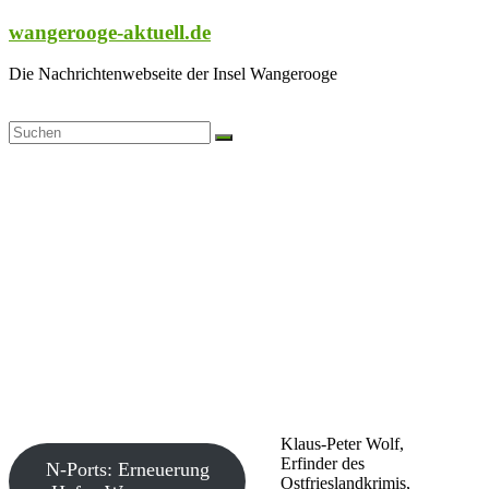
Zum
wangerooge-aktuell.de
Inhalt
springen
Die Nachrichtenwebseite der Insel Wangerooge
Klaus-Peter Wolf,
Erfinder des
N-Ports: Erneuerung
Ostfrieslandkrimis,