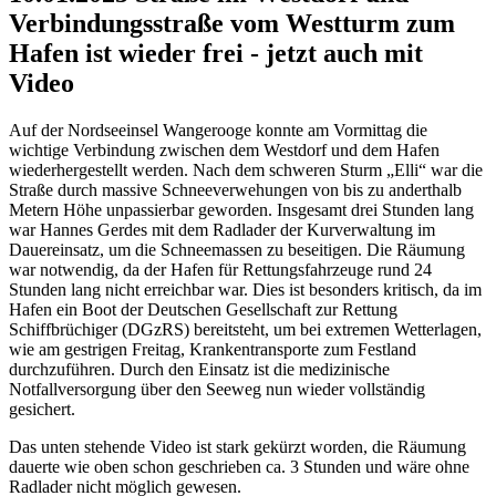
Verbindungsstraße vom Westturm zum
Hafen ist wieder frei - jetzt auch mit
Video
Auf der Nordseeinsel Wangerooge konnte am Vormittag die
wichtige Verbindung zwischen dem Westdorf und dem Hafen
wiederhergestellt werden. Nach dem schweren Sturm „Elli“ war die
Straße durch massive Schneeverwehungen von bis zu anderthalb
Metern Höhe unpassierbar geworden. Insgesamt drei Stunden lang
war Hannes Gerdes mit dem Radlader der Kurverwaltung im
Dauereinsatz, um die Schneemassen zu beseitigen. Die Räumung
war notwendig, da der Hafen für Rettungsfahrzeuge rund 24
Stunden lang nicht erreichbar war. Dies ist besonders kritisch, da im
Hafen ein Boot der Deutschen Gesellschaft zur Rettung
Schiffbrüchiger (DGzRS) bereitsteht, um bei extremen Wetterlagen,
wie am gestrigen Freitag, Krankentransporte zum Festland
durchzuführen. Durch den Einsatz ist die medizinische
Notfallversorgung über den Seeweg nun wieder vollständig
gesichert.
Das unten stehende Video ist stark gekürzt worden, die Räumung
dauerte wie oben schon geschrieben ca. 3 Stunden und wäre ohne
Radlader nicht möglich gewesen.