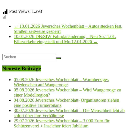
Post Views:
1.293
←
10.01.2026 Jeversches Wochenblatt – Autos stecken fest,
Straßen zeitweise gesperrt
10.01.2026 DB/SIW Fahrplanänderung – Neu So.11.01.
Fährverkehr eingestellt und Mo.12.01.2026
→
Neueste Beiträge
05.08.2026 Jeversches Wochenblatt – Warmherziges
Wiedersehen auf Wangerooge
05.08.2026 Jeversches Wochenblatt – Wird Wangerooge zu
einer Modellregion?
04.08.2026 Jeversches Wochenblatt- Organisatoren ziehen
eine positive Turnierbilanz
30.07.2026 Jeversches Wochenblatt – Die Menschheit lebt ab
sofort über ihre Verhältnisse
29.07.2026 Jeversches Wochenblatt – 3.000 Euro für
Schützenverei + Inselchor feiert Jubiläum