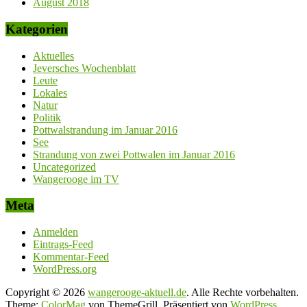
August 2018
Kategorien
Aktuelles
Jeversches Wochenblatt
Leute
Lokales
Natur
Politik
Pottwalstrandung im Januar 2016
See
Strandung von zwei Pottwalen im Januar 2016
Uncategorized
Wangerooge im TV
Meta
Anmelden
Eintrags-Feed
Kommentar-Feed
WordPress.org
Copyright © 2026
wangerooge-aktuell.de
. Alle Rechte vorbehalten.
Theme:
ColorMag
von ThemeGrill. Präsentiert von
WordPress
.