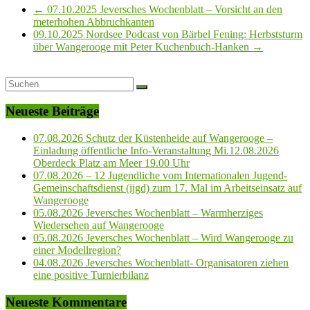
←
07.10.2025 Jeversches Wochenblatt – Vorsicht an den
meterhohen Abbruchkanten
09.10.2025 Nordsee Podcast von Bärbel Fening: Herbststurm
über Wangerooge mit Peter Kuchenbuch-Hanken
→
Neueste Beiträge
07.08.2026 Schutz der Küstenheide auf Wangerooge –
Einladung öffentliche Info-Veranstaltung Mi.12.08.2026
Oberdeck Platz am Meer 19.00 Uhr
07.08.2026 – 12 Jugendliche vom Internationalen Jugend-
Gemeinschaftsdienst (ijgd) zum 17. Mal im Arbeitseinsatz auf
Wangerooge
05.08.2026 Jeversches Wochenblatt – Warmherziges
Wiedersehen auf Wangerooge
05.08.2026 Jeversches Wochenblatt – Wird Wangerooge zu
einer Modellregion?
04.08.2026 Jeversches Wochenblatt- Organisatoren ziehen
eine positive Turnierbilanz
Neueste Kommentare