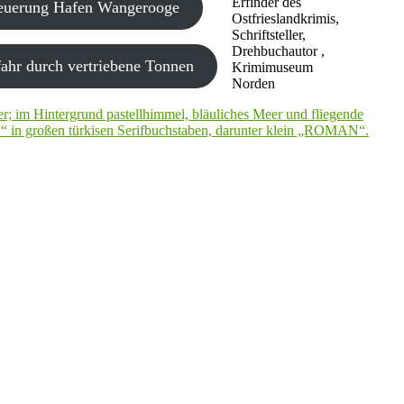
Erfinder des
neuerung Hafen Wangerooge
Ostfrieslandkrimis,
Schriftsteller,
Drehbuchautor ,
ahr durch vertriebene Tonnen
Krimimuseum
Norden