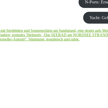
N-Ports: Er
Yacht: Gef