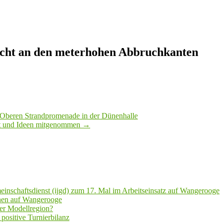
sicht an den meterhohen Abbruchkanten
r Oberen Strandpromenade in der Dünenhalle
tet und Ideen mitgenommen
→
inschaftsdienst (ijgd) zum 17. Mal im Arbeitseinsatz auf Wangerooge
hen auf Wangerooge
er Modellregion?
positive Turnierbilanz