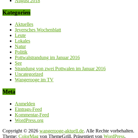
August 2018
Kategorien
Aktuelles
Jeversches Wochenblatt
Leute
Lokales
Natur
Politik
Pottwalstrandung im Januar 2016
See
Strandung von zwei Pottwalen im Januar 2016
Uncategorized
Wangerooge im TV
Meta
Anmelden
Eintrags-Feed
Kommentar-Feed
WordPress.org
Copyright © 2026
wangerooge-aktuell.de
. Alle Rechte vorbehalten.
Theme:
ColorMag
von ThemeGrill. Präsentiert von
WordPress
.