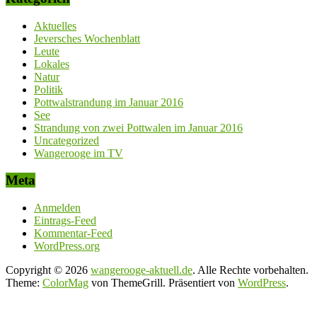
Aktuelles
Jeversches Wochenblatt
Leute
Lokales
Natur
Politik
Pottwalstrandung im Januar 2016
See
Strandung von zwei Pottwalen im Januar 2016
Uncategorized
Wangerooge im TV
Meta
Anmelden
Eintrags-Feed
Kommentar-Feed
WordPress.org
Copyright © 2026
wangerooge-aktuell.de
. Alle Rechte vorbehalten.
Theme:
ColorMag
von ThemeGrill. Präsentiert von
WordPress
.