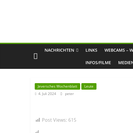
NACHRICHTEN
LINKS
WEBCAMS – W
INFOS/FILME
MEDIE
Jeversches Wochenblatt
Leute
4. Juli 2024
peter
Post Views:
615