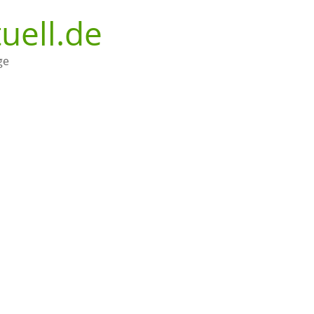
uell.de
ge