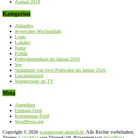
August 2018
Kategorien
Aktuelles
Jeversches Wochenblatt
Leute
Lokales
Natur
Politik
Pottwalstrandung im Januar 2016
See
Strandung von zwei Pottwalen im Januar 2016
Uncategorized
Wangerooge im TV
Meta
Anmelden
Eintrags-Feed
Kommentar-Feed
WordPress.org
Copyright © 2026
wangerooge-aktuell.de
. Alle Rechte vorbehalten.
Theme:
ColorMag
von ThemeGrill. Präsentiert von
WordPress
.