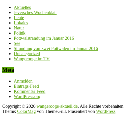
Aktuelles
Jeversches Wochenblatt
Leute
Lokales
Natur
Politik
Pottwalstrandung im Januar 2016
See
Strandung von zwei Pottwalen im Januar 2016
Uncategorized
Wangerooge im TV
Meta
Anmelden
Eintrags-Feed
Kommentar-Feed
WordPress.org
Copyright © 2026
wangerooge-aktuell.de
. Alle Rechte vorbehalten.
Theme:
ColorMag
von ThemeGrill. Präsentiert von
WordPress
.