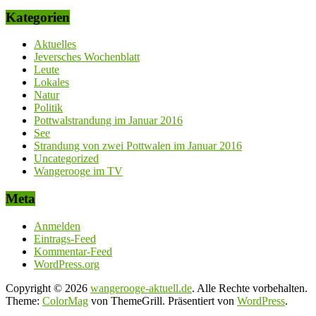
Kategorien
Aktuelles
Jeversches Wochenblatt
Leute
Lokales
Natur
Politik
Pottwalstrandung im Januar 2016
See
Strandung von zwei Pottwalen im Januar 2016
Uncategorized
Wangerooge im TV
Meta
Anmelden
Eintrags-Feed
Kommentar-Feed
WordPress.org
Copyright © 2026
wangerooge-aktuell.de
. Alle Rechte vorbehalten.
Theme:
ColorMag
von ThemeGrill. Präsentiert von
WordPress
.