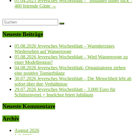
01.04.2025 Jeversches Wochenblatt – “Insulaner unner sück”:
460 feiernde Gäste
→
Neueste Beiträge
05.08.2026 Jeversches Wochenblatt – Warmherziges
Wiedersehen auf Wangerooge
05.08.2026 Jeversches Wochenblatt – Wird Wangerooge zu
einer Modellregion?
04.08.2026 Jeversches Wochenblatt- Organisatoren ziehen
eine positive Turnierbilanz
30.07.2026 Jeversches Wochenblatt – Die Menschheit lebt ab
sofort über ihre Verhältnisse
29.07.2026 Jeversches Wochenblatt – 3.000 Euro für
Schützenverei + Inselchor feiert Jubiläum
Neueste Kommentare
Archiv
August 2026