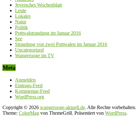
Jeversches Wochenblatt
Leute
Lokales
Natur
Politik
Pottwalstrandung im Januar 2016
See
Strandung von zwei Pottwalen im Januar 2016
Uncategorized
Wangerooge im TV
Meta
Anmelden
Eintrags-Feed
Kommentar-Feed
WordPress.org
Copyright © 2026
wangerooge-aktuell.de
. Alle Rechte vorbehalten.
Theme:
ColorMag
von ThemeGrill. Präsentiert von
WordPress
.