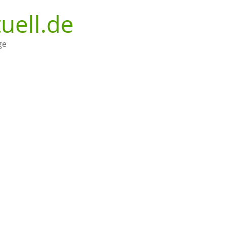
uell.de
ge