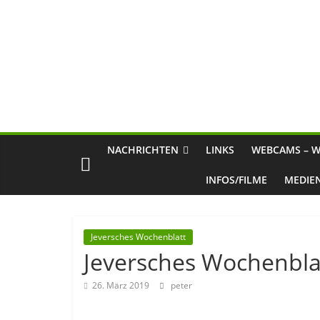
NACHRICHTEN
LINKS
WEBCAMS – W
INFOS/FILME
MEDIE
Jeversches Wochenblatt
Jeversches Wochenblat
26. März 2019
peter