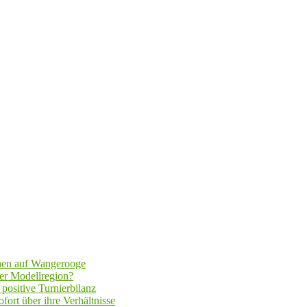
hen auf Wangerooge
er Modellregion?
positive Turnierbilanz
fort über ihre Verhältnisse