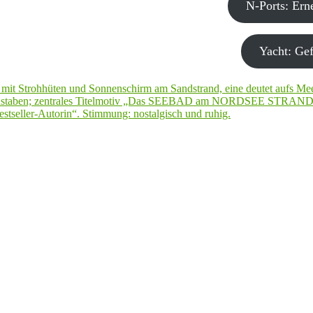
N-Ports: Er
Yacht: Gef