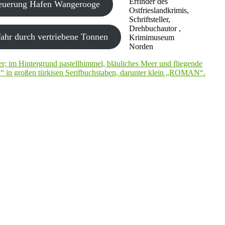
Erfinder des
neuerung Hafen Wangerooge
Ostfrieslandkrimis,
Schriftsteller,
Drehbuchautor ,
ahr durch vertriebene Tonnen
Krimimuseum
Norden