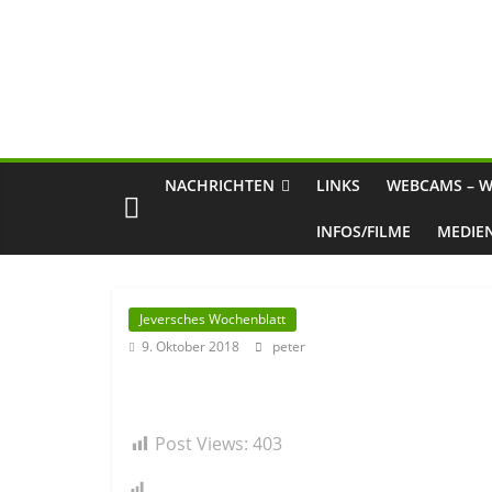
NACHRICHTEN
LINKS
WEBCAMS – W
INFOS/FILME
MEDIE
Jeversches Wochenblatt
9. Oktober 2018
peter
Post Views:
403