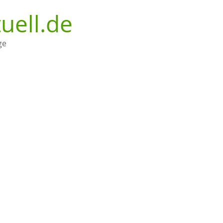
uell.de
ge