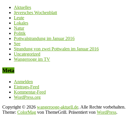
Aktuelles
Jeversches Wochenblatt
Leute
Lokales
Natur
Politik
Pottwalstrandung im Januar 2016
See
Strandung von zwei Pottwalen im Januar 2016
Uncategorized
Wangerooge im TV
Meta
Anmelden
Eintrags-Feed
Kommentar-Feed
WordPress.org
Copyright © 2026
wangerooge-aktuell.de
. Alle Rechte vorbehalten.
Theme:
ColorMag
von ThemeGrill. Präsentiert von
WordPress
.