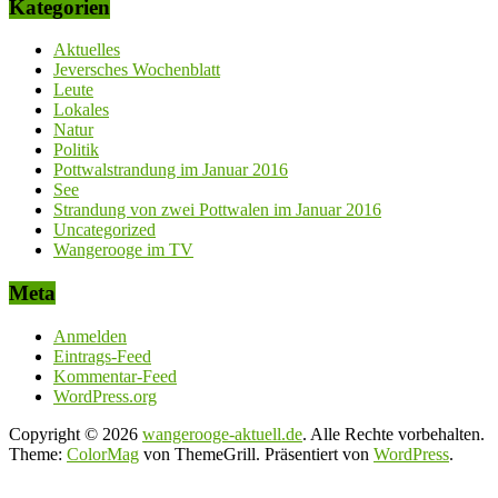
Kategorien
Aktuelles
Jeversches Wochenblatt
Leute
Lokales
Natur
Politik
Pottwalstrandung im Januar 2016
See
Strandung von zwei Pottwalen im Januar 2016
Uncategorized
Wangerooge im TV
Meta
Anmelden
Eintrags-Feed
Kommentar-Feed
WordPress.org
Copyright © 2026
wangerooge-aktuell.de
. Alle Rechte vorbehalten.
Theme:
ColorMag
von ThemeGrill. Präsentiert von
WordPress
.