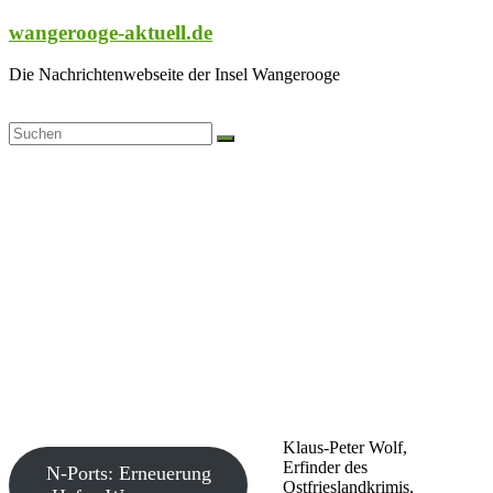
Zum
wangerooge-aktuell.de
Inhalt
springen
Die Nachrichtenwebseite der Insel Wangerooge
Klaus-Peter Wolf,
Erfinder des
N-Ports: Erneuerung
Ostfrieslandkrimis,