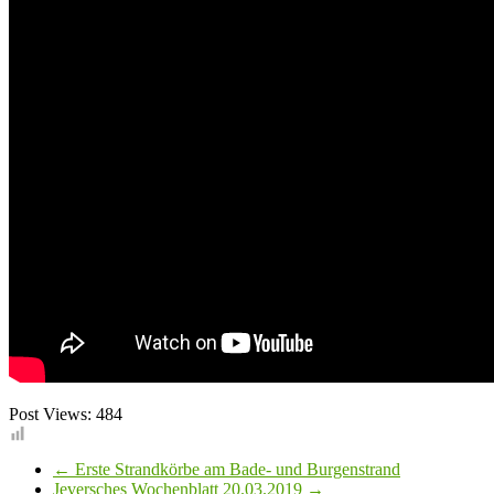
Post Views:
484
←
Erste Strandkörbe am Bade- und Burgenstrand
Jeversches Wochenblatt 20.03.2019
→