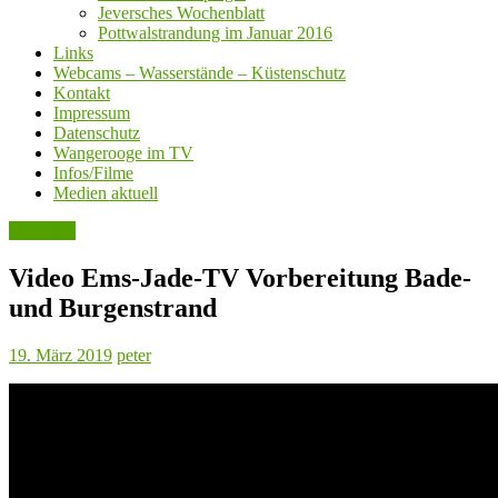
Jeversches Wochenblatt
Pottwalstrandung im Januar 2016
Links
Webcams – Wasserstände – Küstenschutz
Kontakt
Impressum
Datenschutz
Wangerooge im TV
Infos/Filme
Medien aktuell
Aktuelles
Video Ems-Jade-TV Vorbereitung Bade-
und Burgenstrand
19. März 2019
peter